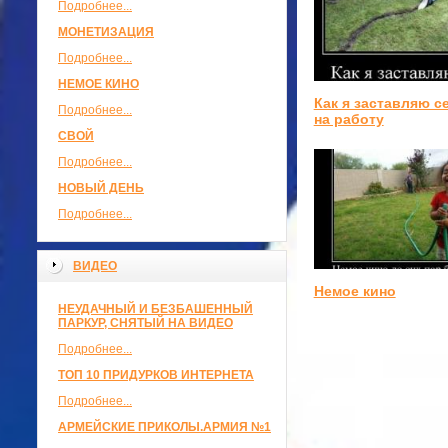
Подробнее...
МОНЕТИЗАЦИЯ
Подробнее...
НЕМОЕ КИНО
Как я заставляю с
Подробнее...
на работу
СВОЙ
Подробнее...
НОВЫЙ ДЕНЬ
Подробнее...
ВИДЕО
Немое кино
НЕУДАЧНЫЙ И БЕЗБАШЕННЫЙ
ПАРКУР, СНЯТЫЙ НА ВИДЕО
Подробнее...
ТОП 10 ПРИДУРКОВ ИНТЕРНЕТА
Подробнее...
АРМЕЙСКИЕ ПРИКОЛЫ.АРМИЯ №1