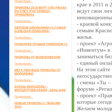
Подробнее...
крае в 2011 и
ПРИКОЛЫ 2018 МАРТ #393 РЖАКА
ведут свои ли
ДО СЛЕЗ УГАР ПРИКОЛ -
ПРИКОЛЮХА
инновационны
Подробнее...
- краевой кон
ДЕРЗКИЕ ШКОЛЬНИКИ #3 САМАЯ
семьям Красно
БОЛЬШАЯ ПОДБОРКА!
жилья.
Подробнее...
- проект «Агр
ПОДБОРКА ЛУЧШИХ ПРИКОЛОВ #1
«Инвентум» в
Подробнее...
заниматься би
ПРИКОЛЫ ОТ МОЛОДОЖЕНОВ
- единый онлай
Подробнее...
На этом сайте
МЕГА РЖАЧНЫЕ ПРИКОЛЫ ОТ
МОЛОДЕЖИ!
негосударстве
Подробнее...
- смены «Ты –
ДАЁШЬ МОЛОДЁЖЬ! -
форуме «Регио
МАРШРУТЧИК РАФИК - ДЕНЬ ВДВ
- проект «Пра
Подробнее...
которые сегод
НОВЫЕ ПРИКОЛЫ С ЛЮДЬМИ
2015
Желаем молод