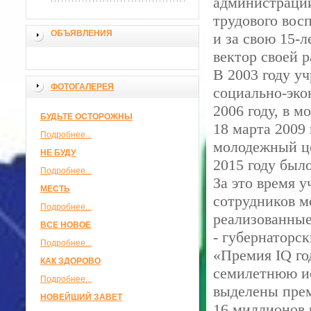
администрации
трудового вос
ОБЪЯВЛЕНИЯ
и за свою 15-
вектор своей 
В 2003 году у
ФОТОГАЛЕРЕЯ
социально-эко
2006 году, в 
БУДЬТЕ ОСТОРОЖНЫ
18 марта 2009
Подробнее...
молодежный це
НЕ БУДУ
2015 году был
Подробнее...
За это время 
МЕСТЬ
сотрудников 
Подробнее...
реализованные
ВСЕ НОВОЕ
- губернаторс
Подробнее...
«Премия IQ год
КАК ЗДОРОВО
семилетнюю и
Подробнее...
выделены прем
НОВЕЙШИЙ ЗАВЕТ
16 миллионов 