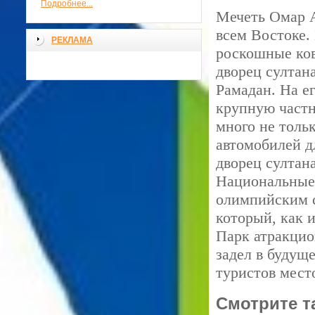
Подробнее...
Мечеть Омар А
всем Востоке.
РЕКЛАМА
роскошные ков
дворец султан
Рамадан. На е
крупную частн
много не толь
автомобилей д
дворец султан
Национальные 
олимпийским с
который, как и
Парк атракцио
задел в будущ
туристов мест
Смотрите т