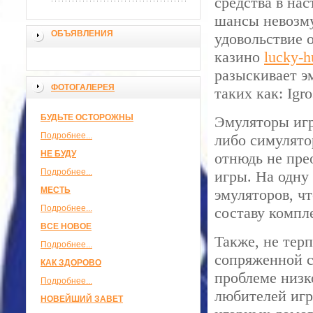
средства в на
шансы невозму
ОБЪЯВЛЕНИЯ
удовольствие 
казино
lucky-h
разыскивает э
ФОТОГАЛЕРЕЯ
таких как: Igr
БУДЬТЕ ОСТОРОЖНЫ
Эмуляторы иг
Подробнее...
либо симулято
НЕ БУДУ
отнюдь не пре
Подробнее...
игры. На одну
МЕСТЬ
эмуляторов, ч
Подробнее...
составу компл
ВСЕ НОВОЕ
Также, не тер
Подробнее...
сопряженной с
КАК ЗДОРОВО
проблеме низк
Подробнее...
любителей игр
НОВЕЙШИЙ ЗАВЕТ