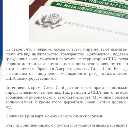
Не секрет, что миллионы людей со всего мира мечтают иммигр
получить вид на жительство, гражданство. Документом, подтв
гражданина жить, учиться и работать на территории США, откры
недвижимость и даже оружие на законных основаниях, путешеств
этом вернуться обратно в Америку, является Green Card. Ее вл
рассчитывать на получение американского гражданства, а также
США своих родственников.
Естественно, кроме Green Card дает не только права своим владе
определенным обязанностям. Так, резидента США никто не осво
соблюдения американского законодательства. Мужчины призывно
воинский учет. И кроме этого, держатели Green Card не должны 
год.
Получить Грин карт можно несколькими способами:
Будучи родственником, супругом или усыновленным ребенком 