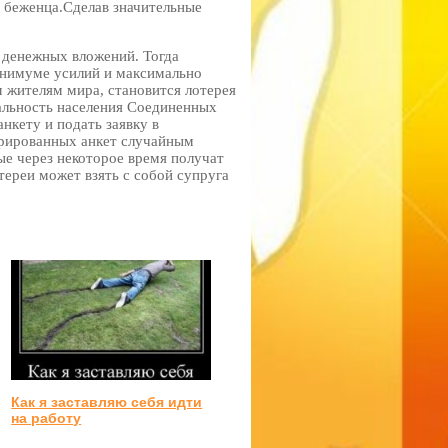
беженца.Сделав значительные
 денежных вложений. Тогда
минимуме усилий и максимально
 жителям мира, становится лотерея
нальность населения Соединенных
кету и подать заявку в
стрированных анкет случайным
ые через некоторое время получат
ереи может взять с собой супруга
Как я заставляю себя идти
на работу