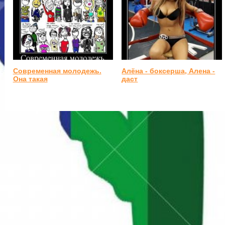
Современная молодежь.
Алёна - боксерша, Алена -
Она такая
даст