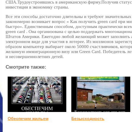
США.Трудоустроившись в американскую фирму.Получив статус 
инвестиции в экономику страны.
Все эти способы достаточно длительны и требуют значительных
закономерно возникает вопрос « Как получить green card при 
быстро». Единственным способом, доступным практически всем
green card . Она организована с целью поддержать многонацио
Штатов Америки. Ежегодно любой желающий может заполнить ан
электронном виде для участия в лотерее. Из миллионов зареги
образом компьютер выбирает около 50000 счастливчиков, котор
желанную иммиграционную визу или Green Card. Победитель лот
и несовершеннолетних детей.
Смотрите также:
Обеспечим жильем
Безысходность