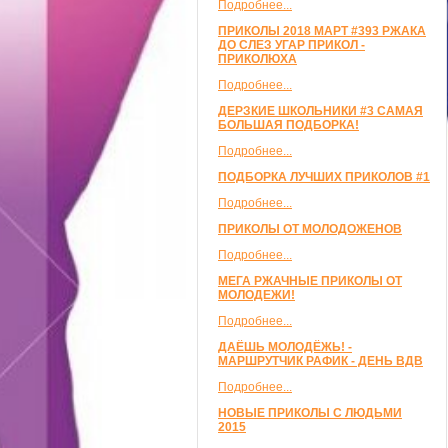
Подробнее...
ПРИКОЛЫ 2018 МАРТ #393 РЖАКА
ДО СЛЕЗ УГАР ПРИКОЛ -
ПРИКОЛЮХА
Подробнее...
ДЕРЗКИЕ ШКОЛЬНИКИ #3 САМАЯ
БОЛЬШАЯ ПОДБОРКА!
Подробнее...
ПОДБОРКА ЛУЧШИХ ПРИКОЛОВ #1
Подробнее...
ПРИКОЛЫ ОТ МОЛОДОЖЕНОВ
Подробнее...
МЕГА РЖАЧНЫЕ ПРИКОЛЫ ОТ
МОЛОДЕЖИ!
Подробнее...
ДАЁШЬ МОЛОДЁЖЬ! -
МАРШРУТЧИК РАФИК - ДЕНЬ ВДВ
Подробнее...
НОВЫЕ ПРИКОЛЫ С ЛЮДЬМИ
2015