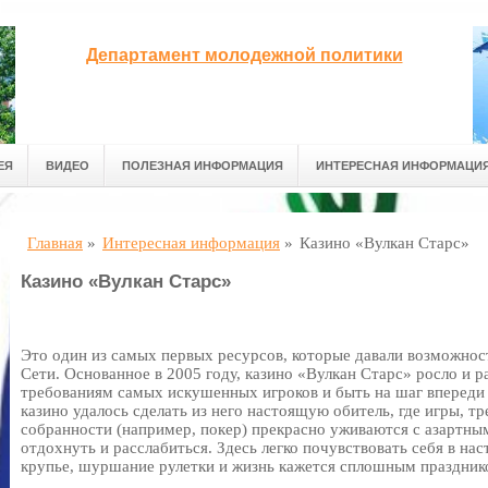
Департамент молодежной политики
ЕЯ
ВИДЕО
ПОЛЕЗНАЯ ИНФОРМАЦИЯ
ИНТЕРЕСНАЯ ИНФОРМАЦИ
Главная
»
Интересная информация
»
Казино «Вулкан Старс»
Казино «Вулкан Старс»
Это один из самых первых ресурсов, которые давали возможнос
Сети. Основанное в 2005 году, казино «Вулкан Старс» росло и р
требованиям самых искушенных игроков и быть на шаг впереди
казино удалось сделать из него настоящую обитель, где игры, т
собранности (например, покер) прекрасно уживаются с азартн
отдохнуть и расслабиться. Здесь легко почувствовать себя в нас
крупье, шуршание рулетки и жизнь кажется сплошным праздник