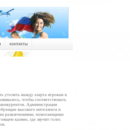
Я
КОНТАКТЫ
ть утолить жажду азарта игрокам в
азвивалось, чтобы соответствовать
 конкурентов. Администрации
ребующие высокого интеллекта и
ыми развлечениями, помогающими
тоящем казино, где звучит голос
ом.