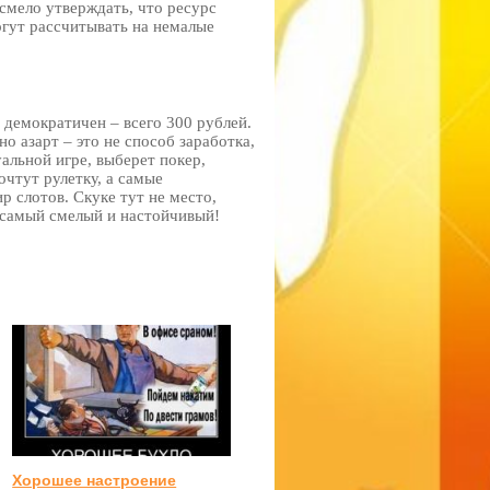
смело утверждать, что ресурс
огут рассчитывать на немалые
 демократичен – всего 300 рублей.
о азарт – это не способ заработка,
уальной игре, выберет покер,
чтут рулетку, а самые
ир слотов. Скуке тут не место,
т самый смелый и настойчивый!
Хорошее настроение