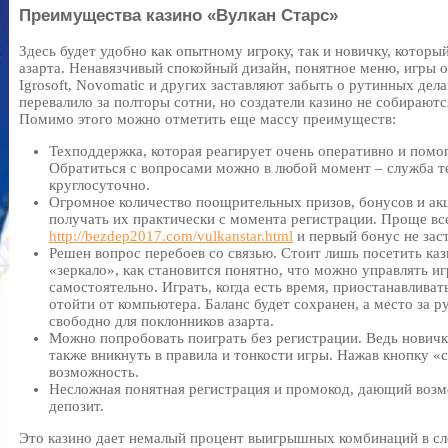
Преимущества казино «Вулкан Старс»
Здесь будет удобно как опытному игроку, так и новичку, которы
азарта. Ненавязчивый спокойный дизайн, понятное меню, игры 
Igrosoft, Novomatic и других заставляют забыть о рутинных дел
перевалило за полторы сотни, но создатели казино не собираютс
Помимо этого можно отметить еще массу преимуществ:
Техподдержка, которая реагирует очень оперативно и помог
Обратиться с вопросами можно в любой момент – служба т
круглосуточно.
Огромное количество поощрительных призов, бонусов и ак
получать их практически с момента регистрации. Проще все
http://bezdep2017.com/vulkanstar.html
и первый бонус не заст
Решен вопрос перебоев со связью. Стоит лишь посетить каз
«зеркало», как становится понятно, что можно управлять
самостоятельно. Играть, когда есть время, приостанавливать
отойти от компьютера. Баланс будет сохранен, а место за р
свободно для поклонников азарта.
Можно попробовать поиграть без регистрации. Ведь новичка
также вникнуть в правила и тонкости игры. Нажав кнопку «
возможность.
Несложная понятная регистрация и промокод, дающий возм
депозит.
Это казино дает немалый процент выигрышных комбинаций в сло