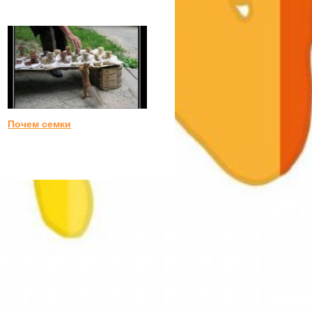
Почем семки