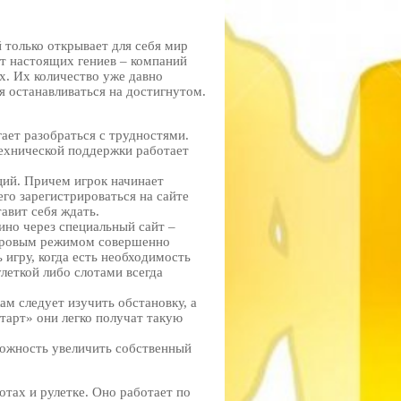
й только открывает для себя мир
от настоящих гениев – компаний
ах. Их количество уже давно
я останавливаться на достигнутом.
ает разобраться с трудностями.
ехнической поддержки работает
ций. Причем игрок начинает
го зарегистрироваться на сайте
авит себя ждать.
ино через специальный сайт –
 игровым режимом совершенно
 игру, когда есть необходимость
улеткой либо слотами всегда
м следует изучить обстановку, а
старт» они легко получат такую
ожность увеличить собственный
тах и рулетке. Оно работает по