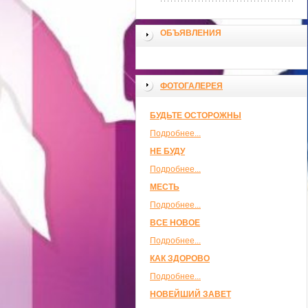
ОБЪЯВЛЕНИЯ
ФОТОГАЛЕРЕЯ
БУДЬТЕ ОСТОРОЖНЫ
Подробнее...
НЕ БУДУ
Подробнее...
МЕСТЬ
Подробнее...
ВСЕ НОВОЕ
Подробнее...
КАК ЗДОРОВО
Подробнее...
НОВЕЙШИЙ ЗАВЕТ