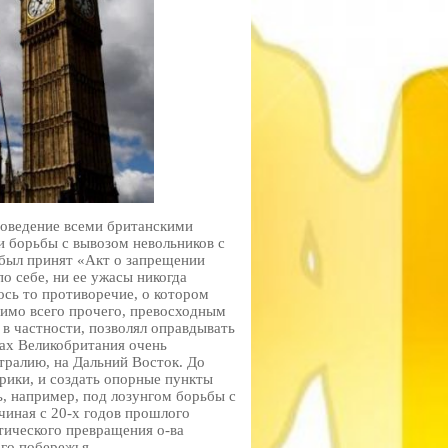
роведение всеми британскими
и борьбы с вывозом невольников с
 был принят «Акт о запрещении
о себе, ни ее ужасы никогда
ось то противоречие, о котором
мимо всего прочего, превосходным
в частности, позволял оправдывать
тах Великобритания очень
тралию, на Дальний Восток. До
рики, и создать опорные пункты
ь, например, под лозунгом борьбы с
чиная с 20-х годов прошлого
тического превращения о-ва
го побережья.