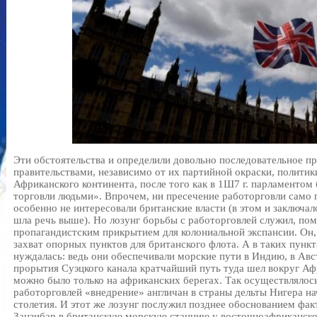
Эти обстоятельства и определили довольно последовательное п
правительствами, независимо от их партийной окраски, политик
Африканского континента, после того как в 1Ш7 г. парламентом
торговли людьми». Впрочем, ни пресечение работорговли само п
особенно не интересовали британские власти (в этом и заключал
шла речь выше). Но лозунг борьбы с работорговлей служил, по
пропагандистским прикрытием для колониальной экспансии. Он, 
захват опорных пунктов для британского флота. А в таких пунк
нуждалась: ведь они обеспечивали морские пути в Индию, в Авс
прорытия Суэцкого канала кратчайший путь туда шел вокруг Аф
можно было только на африканских берегах. Так осуществлялос
работорговлей «внедрение» англичан в страны дельты Нигера на
столетия. И этот же лозунг послужил позднее обоснованием фак
Занзибар в британскую морскую станцию у восточноафриканско