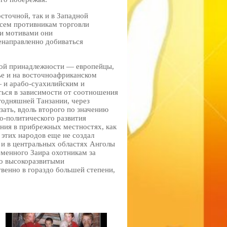
осточной, так и в Западной
всем противникам торговли
ми мотивами они
енаправленно добиваться
вой принадлежности — европейцы,
ье и на восточноафриканском
 и арабо-суахилийским и
ться в зависимости от соотношения
егодняшней Танзании, через
ать, вдоль второго по значению
но-политического развития
ения в прибрежных местностях, как
 этих народов еще не создал
 и в центральных областях Анголы
еменного Заира охотникам за
но высокоразвитыми
венно в гораздо большей степени,