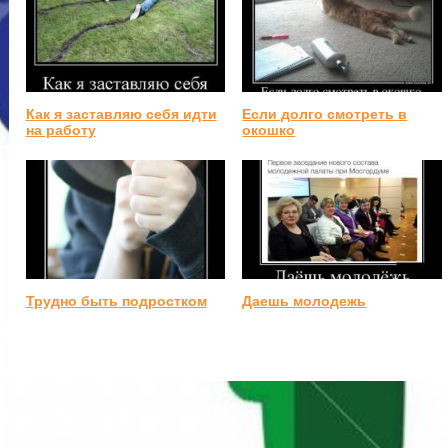
Как я заставляю себя идти
Если долго смотреть в
на работу
окошко
Трудно быть подростком
Даешь молодежь