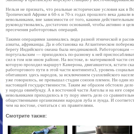
Нельзя не признать, что реальные исторические условия как в В
Тропической Африке в 60-х и 70-х годах прошлого века давали 
невольниками, вне зависимости от того, какими действительны
руководствовались, достаточно оснований, чтобы активно и цел
пресечения работорговых операций.
Такими операциями занимались люди разной этнической и расо
азиаты, африканцы. Да и обстановка на Атлантическом побереж
берегу Индийского океана была неодинаковой. Работорговцам —
португальским — приходилось по-разному к ней приспосаблива
сил в том или ином районе. На востоке, в- материковой части с
которую проходил маршрут Камерона, двигавшегося, кстати сказ
работоргового пути в этой части континента3, уровень социаль
обитавших здесь народов, за исключением суахилийского насел
уже говорилось, не превышал стадии союзов племен. Ни один из
настоящей государственности. Таким же образом обстояло дело
у народа овимбунду. А в восточной части Анголы и на юге совр
невольниками приходилось в ту пору иметь дело со сравнитель
общественными организмами народов луба и лунда. И соответст
чем на востоке, считаться с их правителями.
Смотрите также: