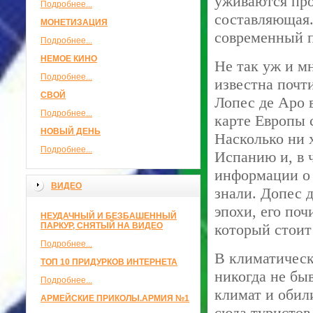
уживаются про
Подробнее...
составляющая.
МОНЕТИЗАЦИЯ
современный п
Подробнее...
НЕМОЕ КИНО
Не так уж и м
Подробнее...
известна почт
СВОЙ
Лопес де Аро в
Подробнее...
карте Европы 
НОВЫЙ ДЕНЬ
Насколько ни 
Подробнее...
Испанию и, в 
информации о 
ВИДЕО
знали. Допес 
эпохи, его по
НЕУДАЧНЫЙ И БЕЗБАШЕННЫЙ
ПАРКУР, СНЯТЫЙ НА ВИДЕО
который стоит 
Подробнее...
В климатическ
ТОП 10 ПРИДУРКОВ ИНТЕРНЕТА
никогда не бы
Подробнее...
климат и обил
АРМЕЙСКИЕ ПРИКОЛЫ.АРМИЯ №1
сюда туристов