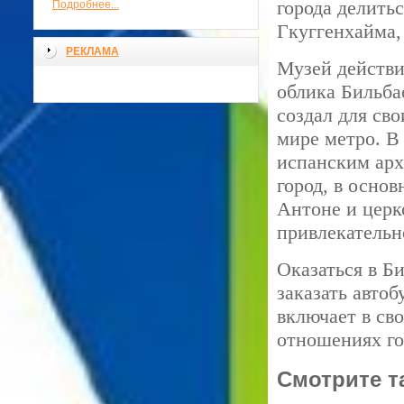
города делитьс
Подробнее...
Гкуггенхайма,
РЕКЛАМА
Музей действи
облика Бильба
создал для св
мире метро. В
испанским арх
город, в осно
Антоне и церк
привлекательн
Оказаться в Би
заказать авто
включает в св
отношениях го
Смотрите т