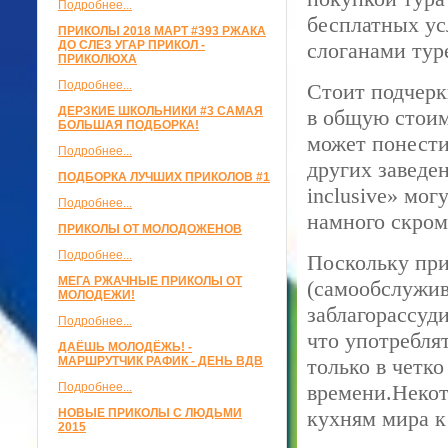
Подробнее...
бесплатных ус
ПРИКОЛЫ 2018 МАРТ #393 РЖАКА
ДО СЛЕЗ УГАР ПРИКОЛ -
слоганами тур
ПРИКОЛЮХА
Подробнее...
Стоит подчерк
ДЕРЗКИЕ ШКОЛЬНИКИ #3 САМАЯ
в общую стоим
БОЛЬШАЯ ПОДБОРКА!
может понести
Подробнее...
других заведен
ПОДБОРКА ЛУЧШИХ ПРИКОЛОВ #1
inclusive» мог
Подробнее...
намного скром
ПРИКОЛЫ ОТ МОЛОДОЖЕНОВ
Подробнее...
Поскольку при
МЕГА РЖАЧНЫЕ ПРИКОЛЫ ОТ
(самообслужив
МОЛОДЕЖИ!
заблагорассуди
Подробнее...
что употребля
ДАЁШЬ МОЛОДЁЖЬ! -
МАРШРУТЧИК РАФИК - ДЕНЬ ВДВ
только в четк
Подробнее...
времени.Некот
НОВЫЕ ПРИКОЛЫ С ЛЮДЬМИ
кухням мира к
2015