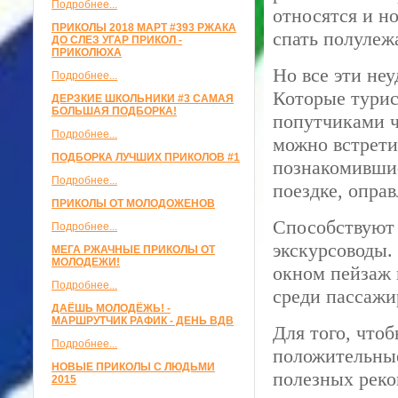
Подробнее...
относятся и н
ПРИКОЛЫ 2018 МАРТ #393 РЖАКА
спать полулеж
ДО СЛЕЗ УГАР ПРИКОЛ -
ПРИКОЛЮХА
Но все эти не
Подробнее...
Которые турис
ДЕРЗКИЕ ШКОЛЬНИКИ #3 САМАЯ
БОЛЬШАЯ ПОДБОРКА!
попутчиками ч
Подробнее...
можно встрети
ПОДБОРКА ЛУЧШИХ ПРИКОЛОВ #1
познакомившис
Подробнее...
поездке, оправ
ПРИКОЛЫ ОТ МОЛОДОЖЕНОВ
Способствуют 
Подробнее...
экскурсоводы.
МЕГА РЖАЧНЫЕ ПРИКОЛЫ ОТ
МОЛОДЕЖИ!
окном пейзаж 
Подробнее...
среди пассажи
ДАЁШЬ МОЛОДЁЖЬ! -
МАРШРУТЧИК РАФИК - ДЕНЬ ВДВ
Для того, чтоб
Подробнее...
положительные
НОВЫЕ ПРИКОЛЫ С ЛЮДЬМИ
полезных реко
2015