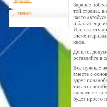
Подробнее...
Заранее побесп
той страны, в
РЕКЛАМА
часто автобус
и банки еще и
Или валюту др
элементарными
кафе.
Деньги, докум
оставляйте в с
Все нужные вам
вместе с осно
вдруг понадоб
так. что автоб
сделать остано
будет просто н