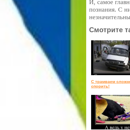
И, самое глав
познания. С н
незначительны
Смотрите т
С трамваем сложн
спорить!