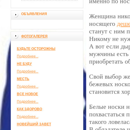
именно по нос
ОБЪЯВЛЕНИЯ
Женщина никог
носящего
деше
станут с ним п
ФОТОГАЛЕРЕЯ
Никому не нуж
А вот если дыр
БУДЬТЕ ОСТОРОЖНЫ
мужчины есть 
Подробнее...
приобретать о
НЕ БУДУ
Подробнее...
Свой выбор же
МЕСТЬ
бежевых носко
Подробнее...
становится хо
ВСЕ НОВОЕ
Подробнее...
Белые носки н
КАК ЗДОРОВО
похвастаться 
Подробнее...
такого ловелас
НОВЕЙШИЙ ЗАВЕТ
В обладателе 