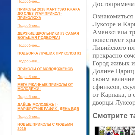
Подробнее...
Достопримеча
ПРИКОЛЫ 2018 МАРТ #393 РЖАКА
ДО СЛЕЗ УГАР ПРИКОЛ -
Ознакомиться 
ПРИКОЛЮХА
Луксоре и Кар
Подробнее...
Аменхотепа т
ДЕРЗКИЕ ШКОЛЬНИКИ #3 САМАЯ
БОЛЬШАЯ ПОДБОРКА!
повествует хр
Подробнее...
Ливийского пл
ПОДБОРКА ЛУЧШИХ ПРИКОЛОВ #1
прекрасно соч
Подробнее...
Город живых и
ПРИКОЛЫ ОТ МОЛОДОЖЕНОВ
Долине Цариц
Подробнее...
своим величие
МЕГА РЖАЧНЫЕ ПРИКОЛЫ ОТ
сфинксов, ску
МОЛОДЕЖИ!
от Карнака, в
Подробнее...
дворцы Луксор
ДАЁШЬ МОЛОДЁЖЬ! -
МАРШРУТЧИК РАФИК - ДЕНЬ ВДВ
Смотрите т
Подробнее...
НОВЫЕ ПРИКОЛЫ С ЛЮДЬМИ
2015