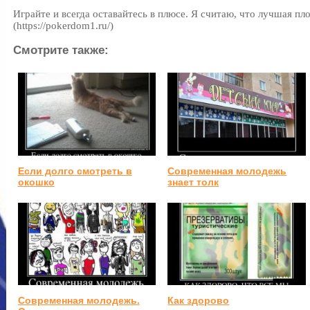
Играйте и всегда оставайтесь в плюсе. Я считаю, что лучшая пл
(https://pokerdom1.ru/)
Смотрите также:
Если долго смотреть в
Современная молодежь
окошко
знает толк
Современная молодежь.
Как здорово