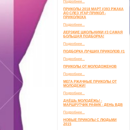
Подробнее...
ПРИКОЛЫ 2018 МАРТ #393 РЖАКА
ДО СЛЕЗ УГАР ПРИКОЛ -
ПРИКОЛЮХА
Подробнее...
ДЕРЗКИЕ ШКОЛЬНИКИ #3 САМАЯ
БОЛЬШАЯ ПОДБОРКА!
Подробнее...
ПОДБОРКА ЛУЧШИХ ПРИКОЛОВ #1
Подробнее...
ПРИКОЛЫ ОТ МОЛОДОЖЕНОВ
Подробнее...
МЕГА РЖАЧНЫЕ ПРИКОЛЫ ОТ
МОЛОДЕЖИ!
Подробнее...
ДАЁШЬ МОЛОДЁЖЬ! -
МАРШРУТЧИК РАФИК - ДЕНЬ ВДВ
Подробнее...
НОВЫЕ ПРИКОЛЫ С ЛЮДЬМИ
2015