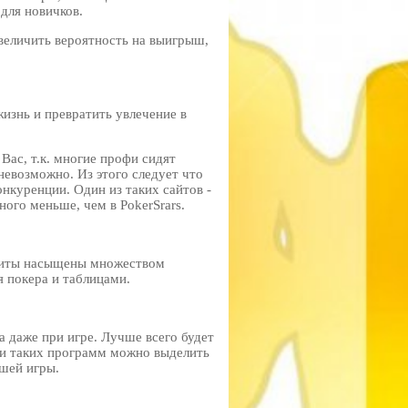
для новичков.
увеличить вероятность на выигрыш,
изнь и превратить увлечение в
Вас, т.к. многие профи сидят
невозможно. Из этого следует что
нкуренции. Один из таких сайтов -
ного меньше, чем в PokerSrars.
имиты насыщены множеством
 покера и таблицами.
а даже при игре. Лучше всего будет
еди таких программ можно выделить
ашей игры.