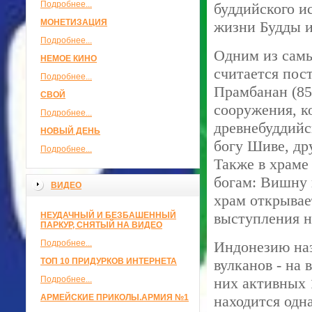
Подробнее...
буддийского и
МОНЕТИЗАЦИЯ
жизни Будды и
Подробнее...
Одним из сам
НЕМОЕ КИНО
считается пос
Подробнее...
Прамбанан (85
СВОЙ
сооружения, к
Подробнее...
древнебуддийс
НОВЫЙ ДЕНЬ
богу Шиве, др
Подробнее...
Также в храме
богам: Вишну 
ВИДЕО
храм открывае
выступления н
НЕУДАЧНЫЙ И БЕЗБАШЕННЫЙ
ПАРКУР, СНЯТЫЙ НА ВИДЕО
Подробнее...
Индонезию наз
ТОП 10 ПРИДУРКОВ ИНТЕРНЕТА
вулканов - на 
Подробнее...
них активных 1
АРМЕЙСКИЕ ПРИКОЛЫ.АРМИЯ №1
находится одн