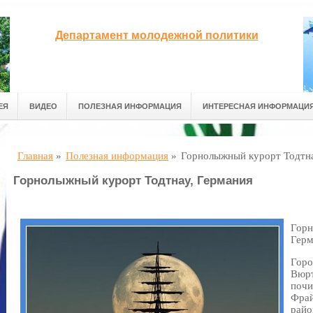
Департамент молодежной политики
ЕЯ
ВИДЕО
ПОЛЕЗНАЯ ИНФОРМАЦИЯ
ИНТЕРЕСНАЯ ИНФОРМАЦИ
Главная
»
Полезная информация
»
Горнолыжный курорт Тодтна
Горнолыжный курорт Тодтнау, Германия
Горн
Герм
Горо
Вюрт
почи
Фрай
райо