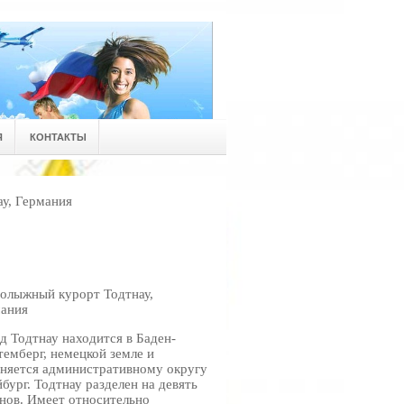
Я
КОНТАКТЫ
у, Германия
олыжный курорт Тодтнау,
ания
д Тодтнау находится в Баден-
емберг, немецкой земле и
няется административному округу
бург. Тодтнау разделен на девять
нов. Имеет относительно