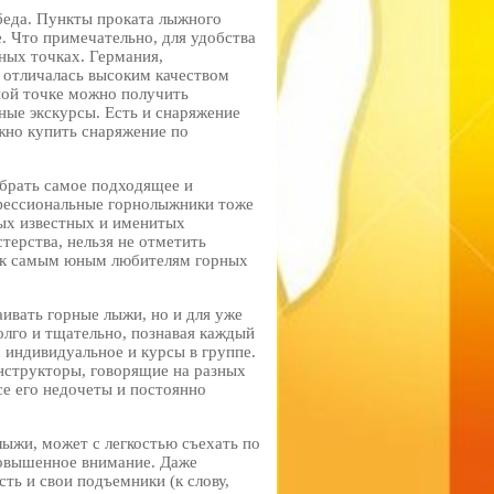
 беда. Пункты проката лыжного
 Что примечательно, для удобства
зных точках. Германия,
 отличалась высоким качеством
ной точке можно получить
ные экскурсы. Есть и снаряжение
ожно купить снаряжение по
брать самое подходящее и
офессиональные горнолыжники тоже
мых известных и именитых
терства, нельзя не отметить
 к самым юным любителям горных
аивать горные лыжи, но и для уже
олго и тщательно, познавая каждый
 индивидуальное и курсы в группе.
инструкторы, говорящие на разных
се его недочеты и постоянно
лыжи, может с легкостью съехать по
повышенное внимание. Даже
ть и свои подъемники (к слову,