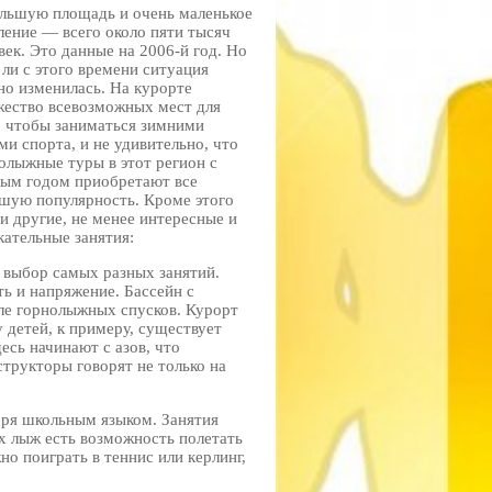
льшую площадь и очень маленькое
ление — всего около пяти тысяч
век. Это данные на 2006-й год. Но
 ли с этого времени ситуация
но изменилась. На курорте
ество всевозможных мест для
, чтобы заниматься зимними
ми спорта, и не удивительно, что
олыжные туры в этот регион с
ым годом приобретают все
шую популярность. Кроме этого
 и другие, не менее интересные и
кательные занятия:
 выбор самых разных занятий.
ь и напряжение. Бассейн с
ле горнолыжных спусков. Курорт
 детей, к примеру, существует
есь начинают с азов, что
структоры говорят не только на
оря школьным языком. Занятия
х лыж есть возможность полетать
но поиграть в теннис или керлинг,