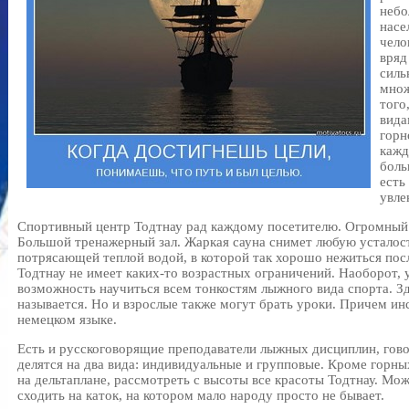
небо
насе
чело
вряд
силь
множ
того
вида
горн
кажд
боль
есть
увле
Спортивный центр Тодтнау рад каждому посетителю. Огромный
Большой тренажерный зал. Жаркая сауна снимет любую усталост
потрясающей теплой водой, в которой так хорошо нежиться пос
Тодтнау не имеет каких-то возрастных ограничений. Наоборот, у
возможность научиться всем тонкостям лыжного вида спорта. Зд
называется. Но и взрослые также могут брать уроки. Причем ин
немецком языке.
Есть и русскоговорящие преподаватели лыжных дисциплин, гов
делятся на два вида: индивидуальные и групповые. Кроме горны
на дельтаплане, рассмотреть с высоты все красоты Тодтнау. Мож
сходить на каток, на котором мало народу просто не бывает.