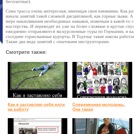
бесплатные).
Сама трасса очень интересная, имеющая свои изюминки. Как ра
начала занятий такой сложной дисциплиной, как горные лыжи. А
мере накапливания необходимых навыков, новичкам в какой-то 
мастерства. И переводят их уже на более сложные и крутые спус
ежедневно отправляются экскурсионные туры по Германии, и 
соседние горнолыжные курорты. В Тодтнау такие школы работаю
Также два вида занятий с опытными инструкторами.
Смотрите также:
Как я заставляю себя идти
Современная молодежь.
на работу
Она такая