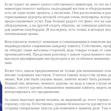
Если турист не имеет своего собственного инвентаря, то это не
инвентаря помогут выбрать подходящий костюм и оборудование.
есть не один пункт проката, а несколько. Они расположены в ра
горнолыжные курорты которой сегодня очень популярны, всегда
предоставляемых услуг. Еще больше радует тот факт, что на од
оборудование, а на другой отдать обратно, не совершая длитель
для занятия сноубордом. И последнее, есть точки, в которых м
оптимальным ценам.
Консультанты помогут новичкам и сомневающимся клиентам вы
индивидуальное снаряжение каждому клиенту. Собственно, пр
не обходят такие магазины стороной, ведь товары только от са
производителей. Продолжая разговор о школе горнолыжного мас
высокую квалификацию инструкторов и их особенное внимание
лыж.
Более того, школа предназначена не только для начинающих осв
вполне созревших мастеров. Учиться такому искусству нужно д
нюанс. Как уже было сказано выше, занятие может быть разным:
Первый тип, конечно, немного дороже, но ведь в таком случае 
языках, смогут уделить повышенное внимание клиенту, видеть в
контролировать его продвижение.
За самое короткое время человек, не видевший до этого горные 
горному спуску. Естественно, уровню безопасности уделяется 
созданы специальные трассы для новичков в лыжном деле. Там ес