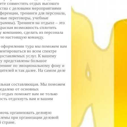
ете совместить отдых высокого
ества с деловыми мероприятиями
нференции, тренинги для персонала,
овые переговоры, учебные
граммы). Тренинги на отдыхе – это
красная возможность сплотить
у компанию, сделать из персонала
ую настоящую команду.
 оформлении тура мы поможем вам
иентироваться во всем спектре
доставляемых услуг. К вашему
ру представлены большое
тренинг по эмоциональному фону и
ителей и так далее. На самом деле
тельная составляющая. Мы поможем
недалеко от основных
 отдых поможет вам не только
ость отдохнуть вам и вашим
мочь организовать деловую
блемы при организации деловой
 стране.