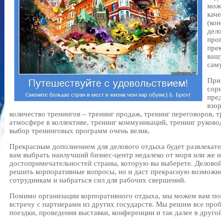
мож
кач
(ко
дел
про
пре
ваш
сам
При
сор
пре
взо
количество тренингов – тренинг продаж, тренинг переговоров, 
атмосфере в коллективе, тренинг коммуникаций, тренинг руковод
выбор тренинговых программ очень велик.
Прекрасным дополнением для делового отдыха будет развлека
вам выбрать наилучший бизнес-центр недалеко от моря или же 
достопримечательностей страны, которую вы выберете. Деловой
решить корпоративные вопросы, но и даст прекрасную возможн
сотрудникам и набраться сил для рабочих свершений.
Помимо организации корпоративного отдыха, мы можем вам по
встречу с партнерами из других государств. Мы решим все про
поездки, проведения выставки, конференции и так далее в другой