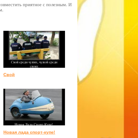
совместить приятное с полезным. И
м.
Свой
Новая лада спорт-купе!