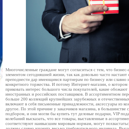
Многочисленные граждане могут согласиться с тем, что бизнес
элементом сегодняшней жизни, так как довольно часто настают 
преподнести дар имеющимся партнерам по бизнесу или славно 
конкретного торжества. И потому Интернет-магазин, о котором 
приковать интерес большого числа покупателей, какие обожают
иностранных и российских поставщиков. В ассортиментном пер
больше 200 коллекций крупнейших зарубежных и отечественных
включают в себя письменные принадлежности, аксессуары из ко
другое. По этой причине у заказчиков магазина, в большинстве 
подбором, и они могли бы купить тут деловые подарки, VIP под
колебаний высказать, что все товары, выставленные в ассортиме
соответствуют наивысшим мировым нормам, могут похвастатьс
должны славно изумить весьма требовательного индивида. Выс