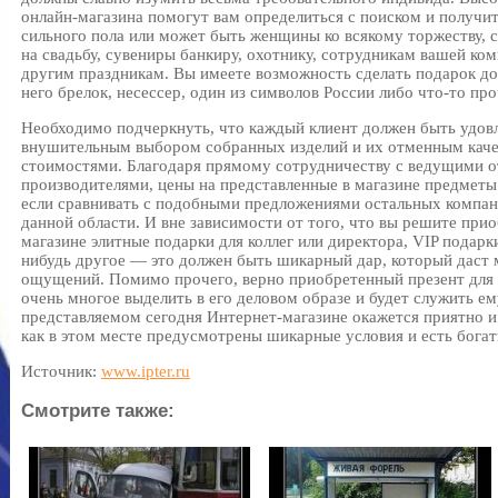
онлайн-магазина помогут вам определиться с поиском и получит
сильного пола или может быть женщины ко всякому торжеству, с
на свадьбу, сувениры банкиру, охотнику, сотрудникам вашей ком
другим праздникам. Вы имеете возможность сделать подарок до
него брелок, несессер, один из символов России либо что-то про
Необходимо подчеркнуть, что каждый клиент должен быть удовл
внушительным выбором собранных изделий и их отменным каче
стоимостями. Благодаря прямому сотрудничеству с ведущими 
производителями, цены на представленные в магазине предмет
если сравнивать с подобными предложениями остальных компан
данной области. И вне зависимости от того, что вы решите при
магазине элитные подарки для коллег или директора, VIP подарк
нибудь другое — это должен быть шикарный дар, который даст
ощущений. Помимо прочего, верно приобретенный презент для 
очень многое выделить в его деловом образе и будет служить ем
представляемом сегодня Интернет-магазине окажется приятно и 
как в этом месте предусмотрены шикарные условия и есть богат
Источник:
www.ipter.ru
Смотрите также: