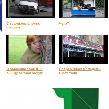
С трамваем сложно
Чего?
спорить!
Я вычислю твой IP и
Современная молодежь
выйду за тебя замуж
знает толк