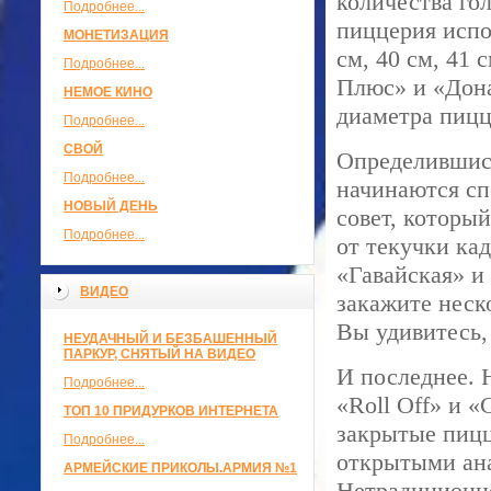
количества го
Подробнее...
пиццерия испо
МОНЕТИЗАЦИЯ
см, 40 см, 41 
Подробнее...
Плюс» и «Дона
НЕМОЕ КИНО
диаметра пиц
Подробнее...
СВОЙ
Определившись
Подробнее...
начинаются сп
НОВЫЙ ДЕНЬ
совет, которы
Подробнее...
от текучки ка
«Гавайская» и
ВИДЕО
закажите неск
Вы удивитесь,
НЕУДАЧНЫЙ И БЕЗБАШЕННЫЙ
ПАРКУР, СНЯТЫЙ НА ВИДЕО
И последнее. 
Подробнее...
«Roll Off» и 
ТОП 10 ПРИДУРКОВ ИНТЕРНЕТА
закрытые пицц
Подробнее...
открытыми анал
АРМЕЙСКИЕ ПРИКОЛЫ.АРМИЯ №1
Нетрадиционно