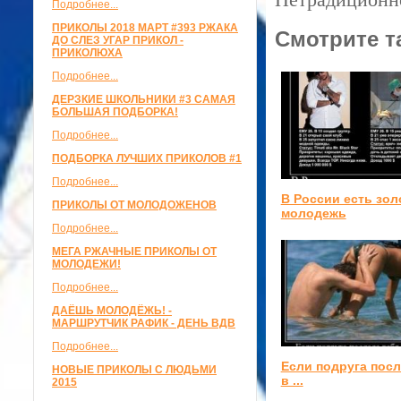
Подробнее...
ПРИКОЛЫ 2018 МАРТ #393 РЖАКА
Смотрите т
ДО СЛЕЗ УГАР ПРИКОЛ -
ПРИКОЛЮХА
Подробнее...
ДЕРЗКИЕ ШКОЛЬНИКИ #3 САМАЯ
БОЛЬШАЯ ПОДБОРКА!
Подробнее...
ПОДБОРКА ЛУЧШИХ ПРИКОЛОВ #1
Подробнее...
В России есть зол
ПРИКОЛЫ ОТ МОЛОДОЖЕНОВ
молодежь
Подробнее...
МЕГА РЖАЧНЫЕ ПРИКОЛЫ ОТ
МОЛОДЕЖИ!
Подробнее...
ДАЁШЬ МОЛОДЁЖЬ! -
МАРШРУТЧИК РАФИК - ДЕНЬ ВДВ
Подробнее...
Если подруга посл
НОВЫЕ ПРИКОЛЫ С ЛЮДЬМИ
в ...
2015