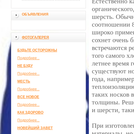
Естественно к
органического,
ОБЪЯВЛЕНИЯ
шерсть. Обычн
соотношении 8
широко примен
ФОТОГАЛЕРЕЯ
сохнет очень 
встречаются ре
БУДЬТЕ ОСТОРОЖНЫ
того самого хл
Подробнее...
летнее время г
НЕ БУДУ
существуют но
Подробнее...
года, наприме
МЕСТЬ
теплоизоляцию
Подробнее...
таких носков в
ВСЕ НОВОЕ
толщины. Реше
Подробнее...
и шерсти, так
КАК ЗДОРОВО
Подробнее...
При изготовле
НОВЕЙШИЙ ЗАВЕТ
материалы, но