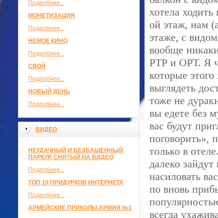
Подробнее...
хотела ходить 
МОНЕТИЗАЦИЯ
ой этаж, нам 
Подробнее...
этаже, с видом
НЕМОЕ КИНО
вообще никаки
Подробнее...
РТР и ОРТ. Я 
СВОЙ
которые этого 
Подробнее...
выглядеть дос
НОВЫЙ ДЕНЬ
тоже не дурак
Подробнее...
вы едете без м
вас будут приг
ВИДЕО
поговорить», 
только в отеле
НЕУДАЧНЫЙ И БЕЗБАШЕННЫЙ
ПАРКУР, СНЯТЫЙ НА ВИДЕО
далеко зайдут
Подробнее...
насиловать ва
ТОП 10 ПРИДУРКОВ ИНТЕРНЕТА
по вновь приб
Подробнее...
популярностью.
АРМЕЙСКИЕ ПРИКОЛЫ.АРМИЯ №1
всегда ухажив