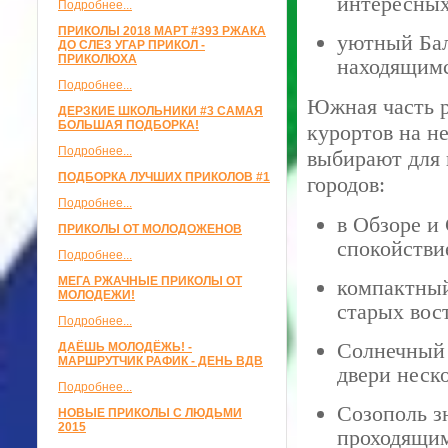
интересных
Подробнее...
ПРИКОЛЫ 2018 МАРТ #393 РЖАКА
уютный Бал
ДО СЛЕЗ УГАР ПРИКОЛ -
ПРИКОЛЮХА
находящимс
Подробнее...
Южная часть р
ДЕРЗКИЕ ШКОЛЬНИКИ #3 САМАЯ
БОЛЬШАЯ ПОДБОРКА!
курортов на н
Подробнее...
выбирают для
ПОДБОРКА ЛУЧШИХ ПРИКОЛОВ #1
городов:
Подробнее...
в Обзоре и
ПРИКОЛЫ ОТ МОЛОДОЖЕНОВ
спокойстви
Подробнее...
МЕГА РЖАЧНЫЕ ПРИКОЛЫ ОТ
компактный
МОЛОДЕЖИ!
старых вос
Подробнее...
Солнечный 
ДАЁШЬ МОЛОДЁЖЬ! -
МАРШРУТЧИК РАФИК - ДЕНЬ ВДВ
двери неско
Подробнее...
Созополь з
НОВЫЕ ПРИКОЛЫ С ЛЮДЬМИ
2015
проходящим