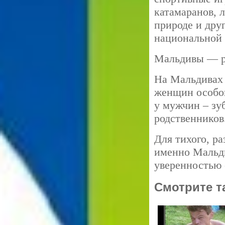
катамаранов, 
природе и дру
национальной 
Мальдивы — р
На Мальдивах
женщин особо
у мужчин – зуб
родственников
Для тихого, р
именно Мальди
уверенностью с
Смотрите т