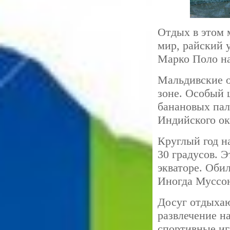
Отдых в этом 
мир, райский 
Марко Поло на
Мальдивские о
зоне. Особый 
банановых пал
Индийского ок
Круглый год н
30 градусов. Э
экваторе. Оби
Иногда Муссон
Досуг отдыхаю
развлечение н
спортивные иг