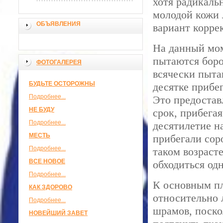
хотя радикаль
молодой кожи 
ОБЪЯВЛЕНИЯ
вариант корре
На данный мо
пытаются боро
ФОТОГАЛЕРЕЯ
всячески пыта
БУДЬТЕ ОСТОРОЖНЫ
десятке прибе
Подробнее...
Это предостав
НЕ БУДУ
срок, прибега
Подробнее...
десятилетие н
МЕСТЬ
прибегали сор
Подробнее...
таком возраст
ВСЕ НОВОЕ
обходиться од
Подробнее...
К основным п
КАК ЗДОРОВО
относительно 
Подробнее...
шрамов, поско
НОВЕЙШИЙ ЗАВЕТ