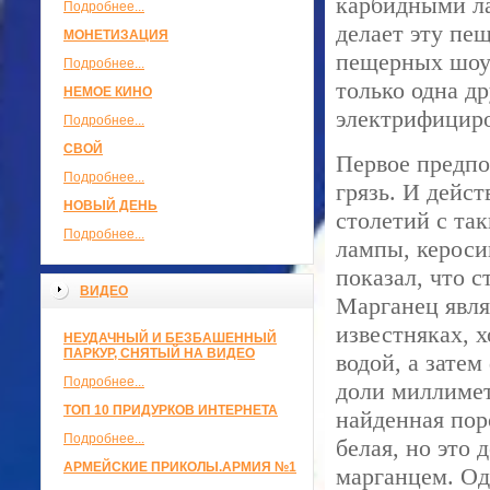
карбидными ла
Подробнее...
делает эту пе
МОНЕТИЗАЦИЯ
пещерных шоу 
Подробнее...
только одна др
НЕМОЕ КИНО
электрифициро
Подробнее...
СВОЙ
Первое предпо
Подробнее...
грязь. И дейс
НОВЫЙ ДЕНЬ
столетий с та
Подробнее...
лампы, кероси
показал, что 
ВИДЕО
Марганец явля
известняках, х
НЕУДАЧНЫЙ И БЕЗБАШЕННЫЙ
ПАРКУР, СНЯТЫЙ НА ВИДЕО
водой, а зате
Подробнее...
доли миллимет
ТОП 10 ПРИДУРКОВ ИНТЕРНЕТА
найденная пор
Подробнее...
белая, но это 
АРМЕЙСКИЕ ПРИКОЛЫ.АРМИЯ №1
марганцем. Од