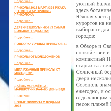
Подробнее...
уютный Балчик
ПРИКОЛЫ 2018 МАРТ #393 РЖАКА
здесь ботанич
ДО СЛЕЗ УГАР ПРИКОЛ -
ПРИКОЛЮХА
Южная часть р
Подробнее...
курортов на н
ДЕРЗКИЕ ШКОЛЬНИКИ #3 САМАЯ
выбирают для
БОЛЬШАЯ ПОДБОРКА!
городов:
Подробнее...
ПОДБОРКА ЛУЧШИХ ПРИКОЛОВ #1
в Обзоре и Св
Подробнее...
спокойствие и
ПРИКОЛЫ ОТ МОЛОДОЖЕНОВ
компактный Не
Подробнее...
старых восточ
МЕГА РЖАЧНЫЕ ПРИКОЛЫ ОТ
Солнечный бер
МОЛОДЕЖИ!
двери нескольк
Подробнее...
Созополь зна
ДАЁШЬ МОЛОДЁЖЬ! -
МАРШРУТЧИК РАФИК - ДЕНЬ ВДВ
ежегодно, и о
Подробнее...
отдыхающим хо
НОВЫЕ ПРИКОЛЫ С ЛЮДЬМИ
песок пляжей
2015