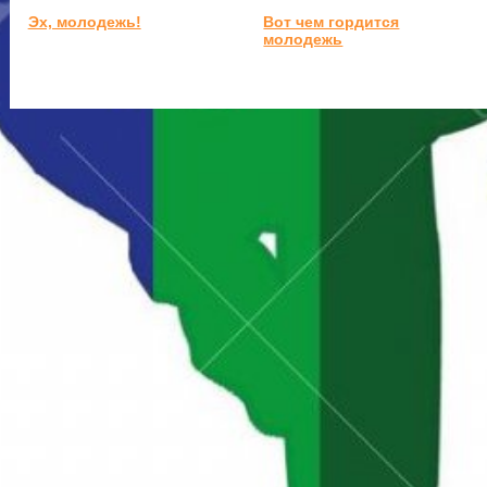
Эх, молодежь!
Вот чем гордится
молодежь