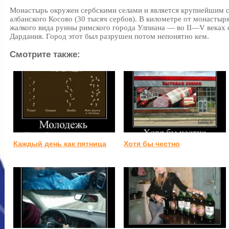
Монастырь окружен сербскими селами и является крупнейшим 
албанского Косово (30 тысяч сербов). В километре от монастыр
жалкого вида руины римского города Улпиана — во II—V веках
Дардания. Город этот был разрушен потом непонятно кем.
Смотрите также:
Каждый день как пятница
Хотя бы честно