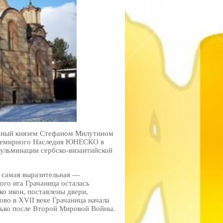
анный князем Стефаном Милутином
 Всемирного Наследия ЮНЕСКО в
«кульминации сербско-византийской
 самая выразительная —
го ига Грачаница осталась
ко икон, поставлены двери,
ово в XVII веке Грачаница начала
лько после Второй Мировой Войны.