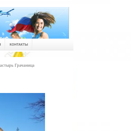
Я
КОНТАКТЫ
астырь Грачаница