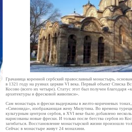
Грачаница коренной сербский православный монастырь, основ
в 1321 году на руинах церкви VI века. Первый объект Списка
Косово (всего их четыре). Статус этот был получен благодаря 
архитектуры и фресковой живописи».
Сам монастырь и фрески выдержаны в желто-коричневых тонах,
«Симонида», изображающая жену Милутина. Во времена турецко
культурным центром сербов, в XVI веке было добавлено несколь
нарисованы новые фрески. И только после бегства сербов из Кос
загибаться. Восстановление монастырской жизни произошло то
Сейчас в монастыре живут 24 монахини.