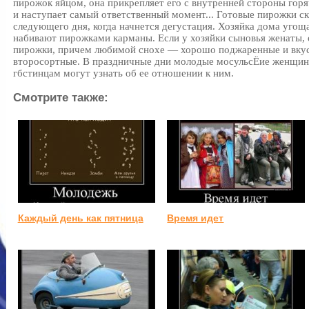
пирожок яйцом, она прикрепляет его с внутренней стороны горя
и наступает самый ответственный момент... Готовые пирожки с
следующего дня, когда начнется дегустация. Хозяйка дома угощ
набивают пирожками карманы. Если у хозяйки сыновья женаты, 
пирожки, причем любимой снохе — хорошо поджаренные и вку
второсортные. В праздничные дни молодые мосульсЁие женщин
гбстинцам могут узнать об ее отношении к ним.
Смотрите также:
Каждый день как пятница
Время идет