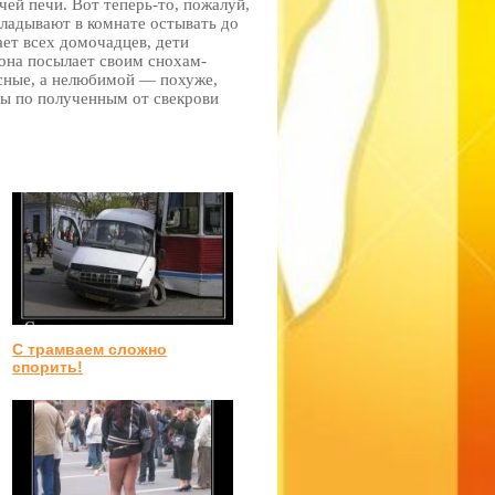
чей печи. Вот теперь-то, пожалуй,
кладывают в комнате остывать до
ает всех домочадцев, дети
она посылает своим снохам-
сные, а нелюбимой — похуже,
ы по полученным от свекрови
С трамваем сложно
спорить!