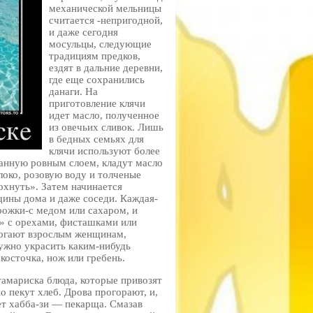
механической мельницы
считается -непригодной,
и даже сегодня
мосульцы, следующие
традициям предков,
ездят в дальние деревни,
где еще сохранились
данаги. На
приготовление клячи
идет масло, полученное
из овечьих сливок. Лишь
в бедных семьях для
клячи используют более
анную ровным слоем, кладут масло
локо, розовую воду и толченые
охнуть». Затем начинается
щины дома и даже соседи. Каждая-
рожки-с медом или сахаром, и
а» с орехами, фисташками или
могают взрослым женщинам,
ужно украсить каким-нибудь
 косточка, нож или гребень.
тамариска блюда, которые привозят
о пекут хлеб. Дрова прогорают, и,
ает хабба-зи — пекарща. Смазав