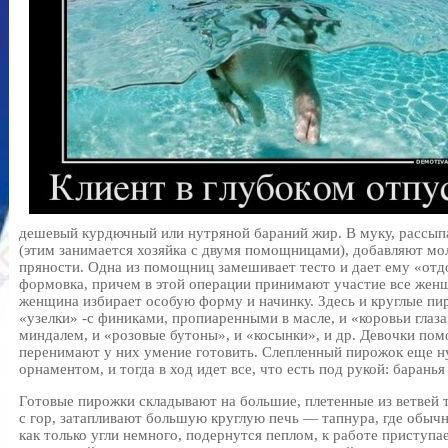
дешевый курдючный или нутряной бараний жир. В муку, рассып
(этим занимается хозяйка с двумя помощницами), добавляют мо
пряности. Одна из помощниц замешивает тесто и дает ему «отд
формовка, причем в этой операции принимают участие все жен
женщина избирает особую форму и начинку. Здесь и круглые пи
«узелки» -с финиками, пропиаренными в масле, и «коровьи глаз
миндалем, и «розовые бутоны», и «косынки», и др. Девочки по
перенимают у них умение готовить. Слепленный пирожок еще н
орнаментом, и тогда в ход идет все, что есть под рукой: баранья
Готовые пирожки складывают на большие, плетенные из ветвей 
с гор, затапливают большую круглую печь — тапнура, где обычн
как только угли немного, подернутся пеплом, к работе приступ