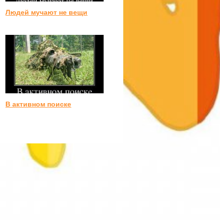
Людей мучают не вещи
В активном поиске