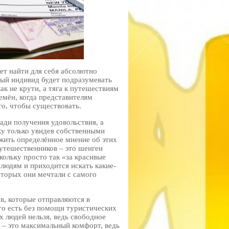
жет найти для себя абсолютно
дый индивид будет подразумевать
ак не крути, а тяга к путешествиям
емён, когда представителям
го, чтобы существовать.
ади получения удовольствия, а
ку только увидев собственными
жить определённое мнение об этих
путешественников – это шенген
скольку просто так «за красивые
 людям и приходится искать какие-
оторых они мечтали с самого
ов, которые отправляются в
то есть без помощи туристических
х людей нельзя, ведь свободное
 – это максимальный комфорт, ведь