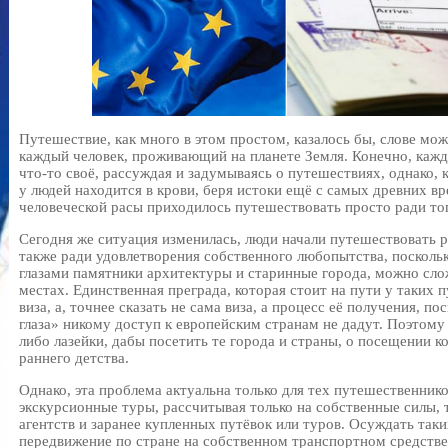
Путешествие, как много в этом простом, казалось бы, слове мо
каждый человек, проживающий на планете Земля. Конечно, каж
что-то своё, рассуждая и задумываясь о путешествиях, однако, к
у людей находится в крови, беря истоки ещё с самых древних вр
человеческой расы приходилось путешествовать просто ради то
Сегодня же ситуация изменилась, люди начали путешествовать р
также ради удовлетворения собственного любопытства, посколь
глазами памятники архитектуры и старинные города, можно сло
местах. Единственная преграда, которая стоит на пути у таких 
виза, а, точнее сказать не сама виза, а процесс её получения, по
глаза» никому доступ к европейским странам не дадут. Поэтому
либо лазейки, дабы посетить те города и страны, о посещении к
раннего детства.
Однако, эта проблема актуальна только для тех путешественник
экскурсионные туры, рассчитывая только на собственные силы, 
агентств и заранее купленных путёвок или туров. Осуждать таки
передвижение по стране на собственном транспортном средстве