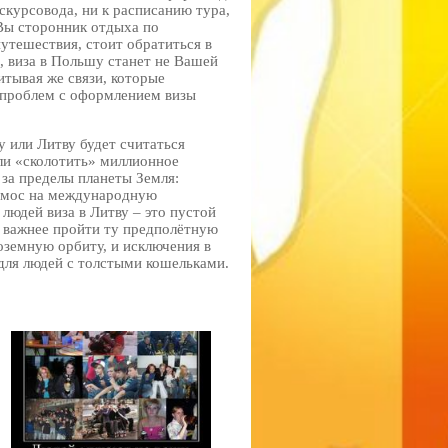
кскурсовода, ни к расписанию тура,
 Вы сторонник отдыха по
утешествия, стоит обратиться в
е, виза в Польшу станет не Вашей
итывая же связи, которые
, проблем с оформлением визы
у или Литву будет считаться
ли «сколотить» миллионное
 за пределы планеты Земля:
осмос на международную
 людей виза в Литву – это пустой
о важнее пройти ту предполётную
оземную орбиту, и исключения в
 для людей с толстыми кошельками.