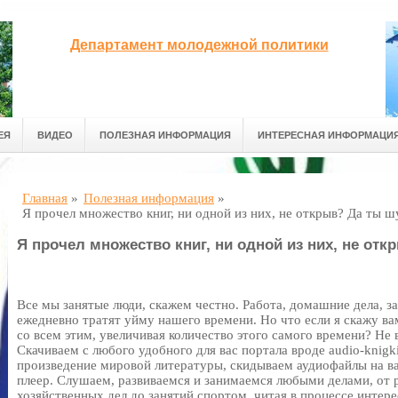
Департамент молодежной политики
ЕЯ
ВИДЕО
ПОЛЕЗНАЯ ИНФОРМАЦИЯ
ИНТЕРЕСНАЯ ИНФОРМАЦИ
Главная
»
Полезная информация
»
Я прочел множество книг, ни одной из них, не открыв? Да ты 
Я прочел множество книг, ни одной из них, не от
Все мы занятые люди, скажем честно. Работа, домашние дела, з
ежедневно тратят уйму нашего времени. Но что если я скажу ва
со всем этим, увеличивая количество этого самого времени? Не
Скачиваем с любого удобного для вас портала вроде
audio-knigki
произведение мировой литературы, скидываем аудиофайлы на 
плеер. Слушаем, развиваемся и занимаемся любыми делами, от 
хозяйственных дел до занятий спортом, читая в процессе интер