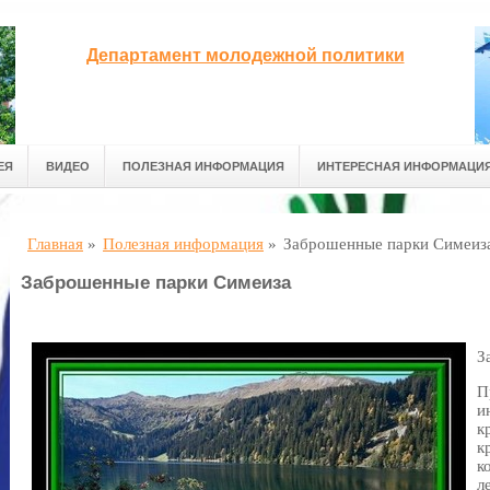
Департамент молодежной политики
ЕЯ
ВИДЕО
ПОЛЕЗНАЯ ИНФОРМАЦИЯ
ИНТЕРЕСНАЯ ИНФОРМАЦИ
Главная
»
Полезная информация
»
Заброшенные парки Симеиз
Заброшенные парки Симеиза
З
П
и
к
к
к
л