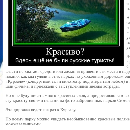
з
п
А
з
к
ж
у
п
у
Э
к
С
власти не хватает средств или желания привести эти места в на
помню, как мы гуляли в этих парках по ухоженным дорожкам е
«Курзале» (концертный зал и кинотеатр под открытым небом) в 
шли фильмы и приезжали с выступлениями звезды эстрады.
Но я не буду писать много красивых слов, а предоставлю вам в
эту красоту своими глазами на фото заброшенных парков Симеи
Эта дорожка ведет как раз к Курзалу.
По всему парку можно увидеть необыкновенно красивые полян
можжевельниками.