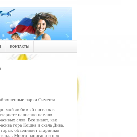
Я
КОНТАКТЫ
а
аброшенные парки Симеиза
ро мой любимый поселок в
нтернете написано немало
расивых слов. Все знают, как
расива гора Кошка и скала Дива,
оторых объединяет старинная
егенда. Много написано и про