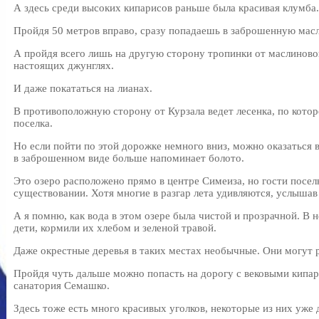
А здесь среди высоких кипарисов раньше была красивая клумба.
Пройдя 50 метров вправо, сразу попадаешь в заброшенную мас
А пройдя всего лишь на другую сторону тропинки от маслиново
настоящих джунглях.
И даже покататься на лианах.
В противоположную сторону от Курзала ведет лесенка, по кото
поселка.
Но если пойти по этой дорожке немного вниз, можно оказаться в
в заброшенном виде больше напоминает болото.
Это озеро расположено прямо в центре Симеиза, но гости посел
существовании. Хотя многие в разгар лета удивляются, услышав
А я помню, как вода в этом озере была чистой и прозрачной. В 
дети, кормили их хлебом и зеленой травой.
Даже окрестные деревья в таких местах необычные. Они могут р
Пройдя чуть дальше можно попасть на дорогу с вековыми кипа
санатория Семашко.
Здесь тоже есть много красивых уголков, некоторые из них уже