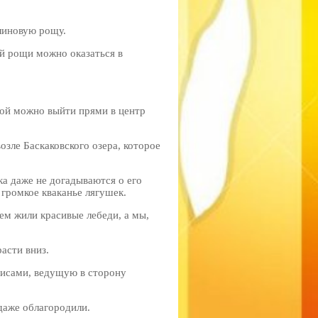
линовую рощу.
й рощи можно оказаться в
рой можно выйти прями в центр
озле Баскаковского озера, которое
ка даже не догадываются о его
 громкое кваканье лягушек.
нем жили красивые лебеди, а мы,
асти вниз.
рисами, ведущую в сторону
 даже облагородили.