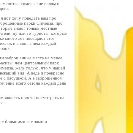
наменитые симеизские виллы и
арки.
 я вот хочу поведать вам про
аброшенные парки Симеиза, про
оторые знают только местные
ители, ну или те туристы, которые
же много лет посещают этот
оселок и знают в нем каждый
голок.
ти заброшенные места не менее
расивы, чем центральный парк
имеиза, жаль только, что у нашей
длежащий вид. А ведь я прекрасно
ще с бабушкой. А в заброшенном
течение всего сезона каждый день
озможность просто посмотреть на
за.
ы с большими камнями и