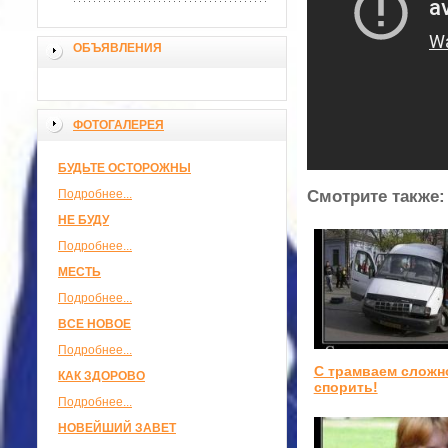
ОБЪЯВЛЕНИЯ
ФОТОГАЛЕРЕЯ
БУДЬТЕ ОСТОРОЖНЫ
Подробнее...
Смотрите также:
НЕ БУДУ
Подробнее...
МЕСТЬ
Подробнее...
ВСЕ НОВОЕ
Подробнее...
С трамваем сложн
КАК ЗДОРОВО
спорить!
Подробнее...
НОВЕЙШИЙ ЗАВЕТ