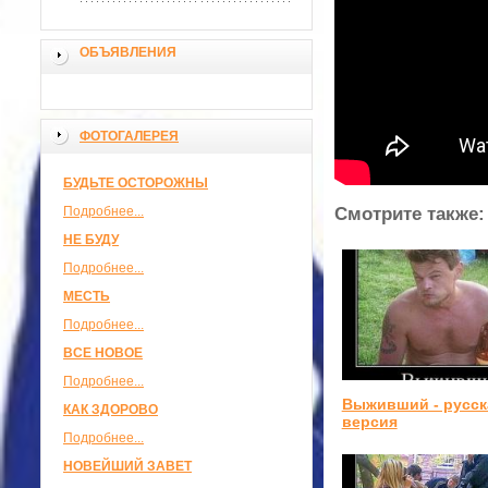
ОБЪЯВЛЕНИЯ
ФОТОГАЛЕРЕЯ
БУДЬТЕ ОСТОРОЖНЫ
Подробнее...
Смотрите также:
НЕ БУДУ
Подробнее...
МЕСТЬ
Подробнее...
ВСЕ НОВОЕ
Подробнее...
Выживший - русск
КАК ЗДОРОВО
версия
Подробнее...
НОВЕЙШИЙ ЗАВЕТ